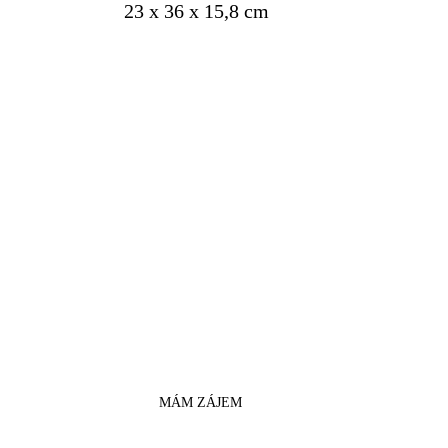
23 x 36 x 15,8 cm
cena od
1050 Kč
za měsíc
Rozměry:
23 x 36 x 15,8 cm
Objem:
13.1 l
Co uložit do bezpečnostní
schránky?
Objemné dokumentace, sbírkové
předměty, hotovost.
MÁM ZÁJEM