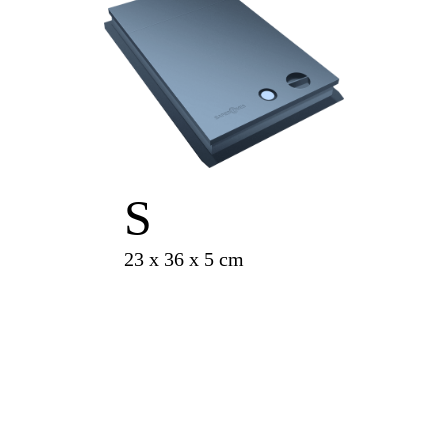
S
23 x 36 x 5 cm
cena od
390 Kč
za měsíc
Rozměry:
23 x 36 x 5 cm