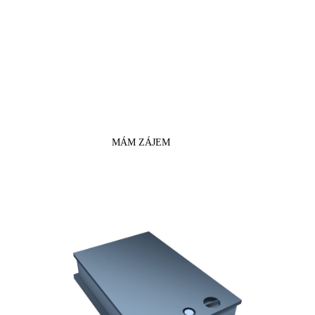
Objem:
4.1 l
Co uložit do bezpečnostní
schránky?
Datové nosiče, šperky, doklady,
dokumenty, hotovost.
MÁM ZÁJEM