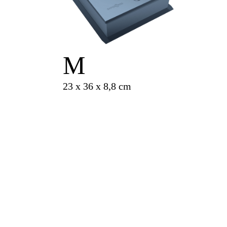
M
23 x 36 x 8,8 cm
cena od
630 Kč
za měsíc
Rozměry:
23 x 36 x 8,8 cm
Objem:
7.3 l
Co uložit do bezpečnostní