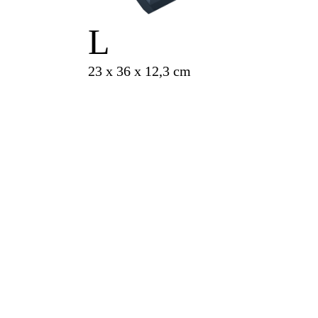
L
23 x 36 x 12,3 cm
cena od
850 Kč
za měsíc
Rozměry:
23 x 36 x 12,3 cm
Objem:
10.2 l
Co uložit do bezpečnostní
schránky?
Objemnější dokumentace, hotovost,
drobné sbírkové předměty, hodinky.