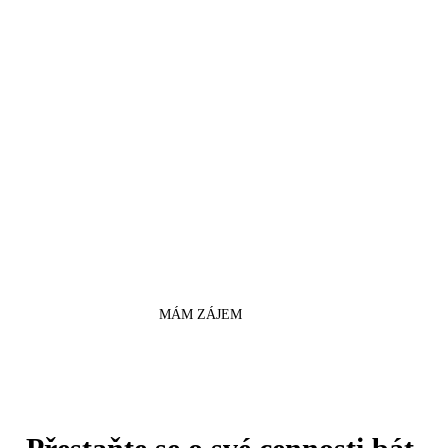
za měsíc
Rozměry:
23 x 36 x 18,6 cm
Objem:
15.4 l
Co uložit do bezpečnostní
schránky?
Objemné dokumentace, sbírkové
předměty, hotovost.
MÁM ZÁJEM