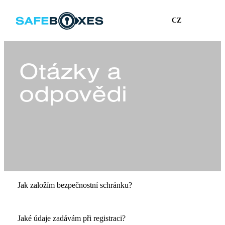
CZ
Otázky a
odpovědi
Jak založím bezpečnostní schránku?
Pronájem bezpečnostní schránky vyřídíte u nás pobočce,
Jaké údaje zadávám při registraci?
nebo online. Při objednávce online nejdříve vyplníte osobní